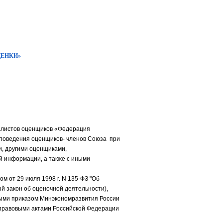
ЦЕНКИ»
алистов оценщиков «Федерация
 поведения оценщиков- членов Союза при
и, другими оценщиками,
й информации, а также с иными
 от 29 июля 1998 г. N 135-ФЗ "Об
й закон об оценочной деятельности),
ыми приказом Минэкономразвития России
 правовыми актами Российской Федерации