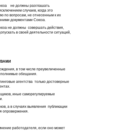
Союза не должны разглашать
ключением случаев, когда это
ю по вопросам, не отнесенным к их
нними документами Союза.
оюза не должны совершать действия,
пускать в своей деятельности ситуаций,
ТВАМИ
рждения, в том числе преувеличенные
выполнимые обещания.
тинговые агентства только достоверные
ентах.
енщиков, иные саморегулируемые
и.
ов, а в случаях выявления публикации
я опровержения.
мнение работодателя, если оно может