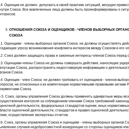
.4. Оценщик не должен допускать в своей практике ситуаций, могущих привест
нутри Союза. Все вовлеченные лица должны быть проинформированы о ситуа
нтересов.
ОТНОШЕНИЯ СОЮЗА И ОЦЕНЩИКОВ - ЧЛЕНОВ ВЫБОРНЫХ ОРГАН
СОЮЗА
.1. Оценщики - члены выборных органов Союза не должны осуществлять дейс
оздающие угрозу возникновения конфликта интересов между Союзом и его ч
.2. Союз должен защищать права и законные интересы членов Союза перед о
.3. Оценщики-члены Союза не должны совершать действия, наносящие ущер
епутации Союза, распространять недостоверную информацию о деятельност
рганов Союза.
.4. Оценщик - член Союза не должен требовать от оценщиков - членов выбо
опросов, не отнесенных к их компетенции нормативными правовыми актами 
окументами Союза.
.5. Союз, органы управления Союза должны применять адекватные меры воз
существления контроля за соблюдением членами Союза требований законод
ценочной деятельности, федеральных стандартов оценки, иных нормативных
бласти оценочной деятельности, стандартов и правил оценочной деятельнос
тики, осуществления экспертизы отчетов.
.6. Союз, органы управления Союза и оценщики - члены выборных органов 
ыявлении случаев недобросовестной конкуренции со стороны оценщиков-чле