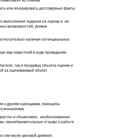
зависимого источника
вать или игнорировать достоверные факты
.
о выполнения задания на оценку и не
ных возможностей, уровне
 относительно наличия потенциальных
ую ему известной в ходе проведения
пателя, так и продавца объекта оценки и
ой за оцениваемый объект.
ия к другим оценщикам, принципы
ессионализма.
трастно и объективно, необоснованная
ики, пренебрежительные отзывы о работе
 том числе ценовой демпинг.