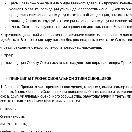
Цель Правил — обеспечение общественного доверия к профессиональ
членов Союза, консолидации усилий добросовестных оценщиков по обе
предоставления оценочных услуг в Российской Федерации, а также выс
взаимодействия между субъектами рынка оценочных услуг на основе о
Члены Союза при осуществлении оценочной деятельности обязаны со
.5.Признание действий члена Союза неэтичными является основанием для 
оздействия. В отношении нарушителя Дисциплинарным комитетом Союза в
 предупреждение о недопустимости повторных нарушений;
 штраф;
 рекомендация Совету Союза исключить нарушителя норм настоящих Прави
ПРИНЦИПЫ ПРОФЕССИОНАЛЬНОЙ ЭТИКИ ОЦЕНЩИКОВ
.1. В основе Правил лежат принципы поведения, которых должны придержив
ленов выборных органов Союза, при выполнении работ по оценке и взаимоде
оюза, другими членами оценочного сообщества, работодателями и третьим
 соответствии с Типовыми правилами являются:
честность;
объективность;
компетентность;
профессиональное поведение;