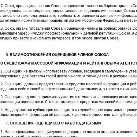
.7. Союз, органы управления Союза и оценщики - члены выборных органов 
онфиденциальные сведения, предоставленные оценщиками-членами Союза ис
становлено законодательством, требовать от оценщика данные и информаци
омпетенции нормативными правовыми актами Российской Федерации внутре
.8. Союз, органы управления Союза и оценщики - члены выборных органов С
аносящие ущерб имиджу, профессиональной и деловой репутации Союза, а до
огущих привести к конфликту интересов, в том числе, внутри Союза.
ВЗАИМООТНОШЕНИЯ ОЦЕНЩИКОВ-ЧЛЕНОВ СОЮЗА
О СРЕДСТВАМИ МАССОВОЙ ИНФОРМАЦИИ И РЕЙТИНГОВЫМИ АГЕНТС
.1. Оценщики не должны использовать ложные, вводящие в заблуждение утве
тверждения для рекламы своей деятельности, а также давать в рекламе не
.2. Оценщики должны предоставлять в средства массовой информации и рей
ведения о себе и своей профессиональной деятельности, а также о своих кли
.3. Оценщик не должен принимать участие в кампаниях, порочащих иных оц
рганизации оценщиков и Союз, в том числе в средствах массовой информаци
.4. Не допускается публикация оценщиком сведений порочащих иных оценщик
едостоверной информации об оценщиках должна осуществляться публикаци
ОТНОШЕНИЯ ОЦЕНЩИКОВ С РАБОТОДАТЕЛЯМИ
.1. На профессиональное суждение оценщика не должно оказывать влияние 
овлиять на объективное проведение оценки.