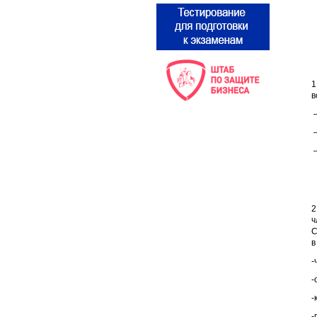
1
в
–
–
–
2
ч
С
в
-
-
-
-