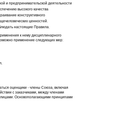
ной и предпринимательской деятельности
спечению высокого качества
траивание конструктивного
бщечеловеческих ценностей.
блюдать настоящие Правила.
применения к нему дисциплинарного
озможно применение следующих мер:
л.
аться оценщики - члены Союза, включая
йствии с заказчиками, между членами
и лицами. Основополагающими принципами