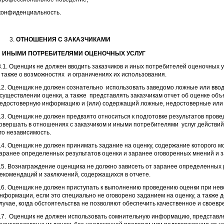
конфиденциальность.
ОТНОШЕНИЯ С ЗАКАЗЧИКАМИ
 ИНЫМИ ПОТРЕБИТЕЛЯМИ ОЦЕНОЧНЫХ УСЛУГ
.1. Оценщик не должен вводить заказчиков и иных потребителей оценочных у
 также о возможностях и ограничениях их использования.
.2. Оценщик не должен сознательно использовать заведомо ложные или вво
существлении оценки, а также представлять заказчикам отчет об оценке объе
едостоверную информацию и (или) содержащий ложные, недостоверные или 
.3. Оценщик не должен предвзято относиться к подготовке результатов прове
овершать в отношениях с заказчиком и иными потребителями услуг действий
го независимость.
.4. Оценщик не должен принимать задание на оценку, содержание которого 
аранее определенных результатов оценки и заранее оговоренных мнений и 
.5. Вознаграждение оценщика не должно зависеть от заранее определенных 
екомендаций и заключений, содержащихся в отчете.
.6. Оценщик не должен приступать к выполнению проведению оценки при не
нформации, если это специально не оговорено заданием на оценку, а также д
лучае, когда обстоятельства не позволяют обеспечить качественное и своев
.7. Оценщик не должен использовать сомнительную информацию, представл