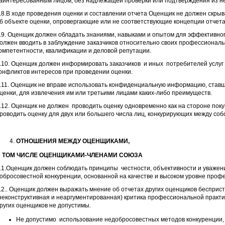
аинтересованным лицом, без надлежащей проверки или подтверждения из не
.8.В ходе проведения оценки и составлении отчета Оценщик не должен скры
б объекте оценки, опровергающие или не соответствующие концепции отчета
.9. Оценщик должен обладать знаниями, навыками и опытом для эффективног
олжен вводить в заблуждение заказчиков относительно своих профессиональ
омпетентности, квалификации и деловой репутации.
.10. Оценщик должен информировать заказчиков и иных потребителей услуг
онфликтов интересов при проведении оценки.
.11. Оценщик не вправе использовать конфиденциальную информацию, ставш
ценки, для извлечения им или третьими лицами каких-либо преимуществ.
.12. Оценщик не должен проводить оценку одновременно как на стороне поку
роводить оценку для двух или большего числа лиц, конкурирующих между соб
ОТНОШЕНИЯ МЕЖДУ ОЦЕНЩИКАМИ,
 ТОМ ЧИСЛЕ ОЦЕНЩИКАМИ-ЧЛЕНАМИ СОЮЗА
.1.Оценщик должен соблюдать принципы честности, объективности и уважен
обросовестной конкуренции, основанной на качестве и высоком уровне проф
.2.. Оценщик должен выражать мнение об отчетах других оценщиков бесприс
неконструктивная и неаргументированная) критика профессиональной практ
ругих оценщиков не допустимы.
Не допустимо использование недобросовестных методов конкуренции, в