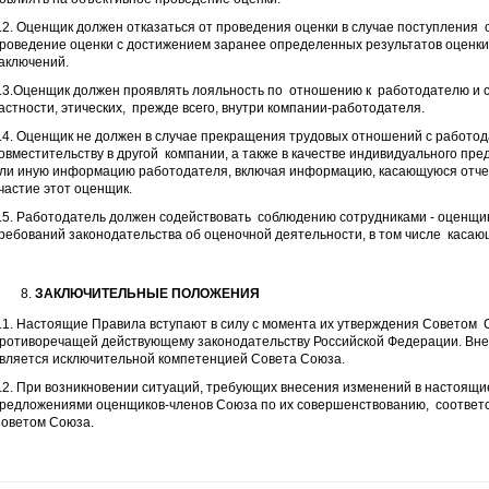
.2. Оценщик должен отказаться от проведения оценки в случае поступления 
роведение оценки с достижением заранее определенных результатов оценки
аключений.
.3.Оценщик должен проявлять лояльность по отношению к работодателю и с
астности, этических, прежде всего, внутри компании-работодателя.
.4. Оценщик не должен в случае прекращения трудовых отношений с работод
овместительству в другой компании, а также в качестве индивидуального пр
ли иную информацию работодателя, включая информацию, касающуюся отчет
частие этот оценщик.
.5. Работодатель должен содействовать соблюдению сотрудниками - оценщик
ребований законодательства об оценочной деятельности, в том числе каса
ЗАКЛЮЧИТЕЛЬНЫЕ ПОЛОЖЕНИЯ
.1. Настоящие Правила вступают в силу с момента их утверждения Советом С
ротиворечащей действующему законодательству Российской Федерации. Вне
вляется исключительной компетенцией Совета Союза.
.2. При возникновении ситуаций, требующих внесения изменений в настоящие 
редложениями оценщиков-членов Союза по их совершенствованию, соответ
оветом Союза.