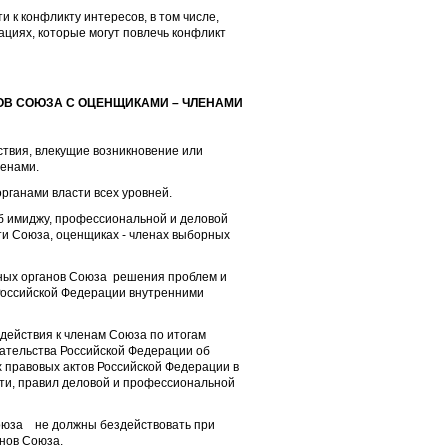
и к конфликту интересов, в том числе,
циях, которые могут повлечь конфликт
ОВ СОЮЗА С ОЦЕНЩИКАМИ – ЧЛЕНАМИ
твия, влекущие возникновение или
ленами.
рганами власти всех уровней.
б имиджу, профессиональной и деловой
и Союза, оценщиках - членах выборных
рных органов Союза решения проблем и
Российской Федерации внутренними
действия к членам Союза по итогам
ательства Российской Федерации об
 правовых актов Российской Федерации в
ти, правил деловой и профессиональной
Союза не должны бездействовать при
нов Союза.