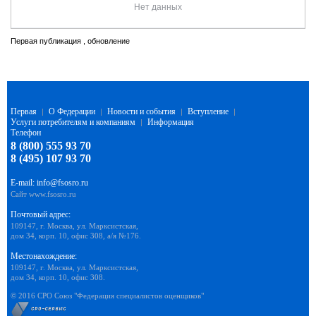
Нет данных
Первая публикация , обновление
Первая
О Федерации
Новости и события
Вступление
|
|
|
|
Услуги потребителям и компаниям
Информация
|
Телефон
8 (800) 555 93 70
8 (495) 107 93 70
E-mail:
info@fsosro.ru
Сайт
www.fsosro.ru
Почтовый адрес:
109147, г. Москва, ул. Марксистская,
дом 34, корп. 10, офис 308, а/я №176.
Местонахождение:
109147, г. Москва, ул. Марксистская,
дом 34, корп. 10, офис 308.
© 2016 СРО Союз "Федерация специалистов оценщиков"