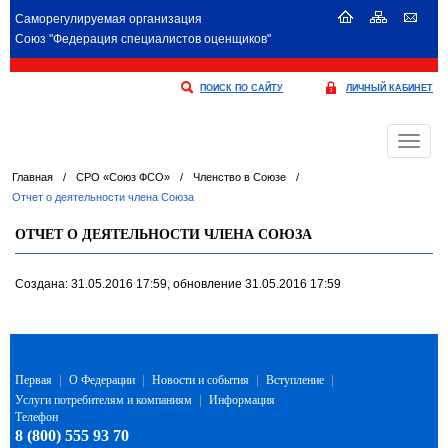
Саморегулируемая организация
Союз "Федерация специалистов оценщиков"
ПОИСК ПО САЙТУ
ЛИЧНЫЙ КАБИНЕТ
Меню
Главная
/
СРО «Союз ФСО»
/
Членство в Союзе
/
Отчет о деятельности члена Союза
ОТЧЕТ О ДЕЯТЕЛЬНОСТИ ЧЛЕНА СОЮЗА
Создана: 31.05.2016 17:59, обновление 31.05.2016 17:59
Первая
|
О Федерации
|
Новости и события
|
Вступление
|
Услуги потребителям и компаниям
|
Информация
Телефон
8 (800) 555 93 70