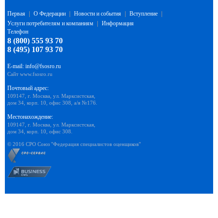
Первая
|
О Федерации
|
Новости и события
|
Вступление
|
Услуги потребителям и компаниям
|
Информация
Телефон
8 (800) 555 93 70
8 (495) 107 93 70
E-mail:
info@fsosro.ru
Сайт
www.fsosro.ru
Почтовый адрес:
109147, г. Москва, ул. Марксистская,
дом 34, корп. 10, офис 308, а/я №176.
Местонахождение:
109147, г. Москва, ул. Марксистская,
дом 34, корп. 10, офис 308.
© 2016 СРО Союз "Федерация специалистов оценщиков"