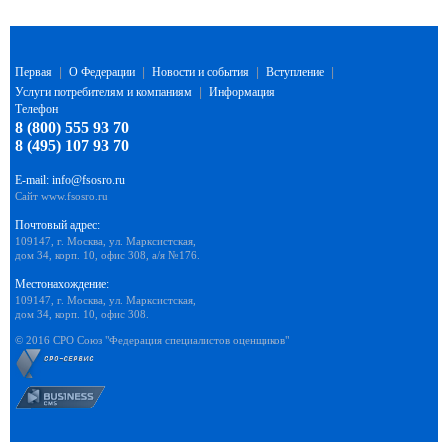
Первая
|
О Федерации
|
Новости и события
|
Вступление
|
Услуги потребителям и компаниям
|
Информация
Телефон
8 (800) 555 93 70
8 (495) 107 93 70
E-mail:
info@fsosro.ru
Сайт
www.fsosro.ru
Почтовый адрес:
109147, г. Москва, ул. Марксистская,
дом 34, корп. 10, офис 308, а/я №176.
Местонахождение:
109147, г. Москва, ул. Марксистская,
дом 34, корп. 10, офис 308.
© 2016 СРО Союз "Федерация специалистов оценщиков"