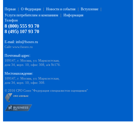
Первая
|
О Федерации
|
Новости и события
|
Вступление
|
Услуги потребителям и компаниям
|
Информация
Телефон
8 (800) 555 93 70
8 (495) 107 93 70
E-mail:
info@fsosro.ru
Сайт
www.fsosro.ru
Почтовый адрес:
109147, г. Москва, ул. Марксистская,
дом 34, корп. 10, офис 308, а/я №176.
Местонахождение:
109147, г. Москва, ул. Марксистская,
дом 34, корп. 10, офис 308.
© 2016 СРО Союз "Федерация специалистов оценщиков"